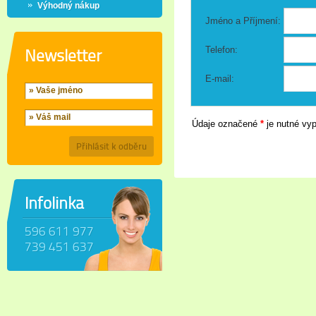
Výhodný nákup
Jméno a Příjmení:
Telefon:
Newsletter
E-mail:
Údaje označené
*
je nutné vyp
Přihlásit k odběru
Infolinka
596 611 977
739 451 637