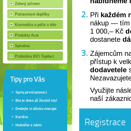
nabídneme l
Zelený ječmen
Při
každém 
Potravinové doplňky
nákup — tím
Kosmetika a péče o tělo
1 000,– Kč
d
Produkty Acai
dostanete
dá
Spirulina
Zájemcům nab
Probiotika BIO Topilact
přístup k v
dodavetele
Nezavazujet
Tipy pro Vás
Využijte násl
Sprej první pomoci
naší zákazni
Bio je dnes již životní styl
Dodejte si dávku energie
Kariéra
Registrace
Hubněte s námi