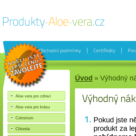
Akce
Obchodní podmínky
Certifikáty
Por
Úvod
» Výhodný n
Kategorie
Výhodný ná
Aloe vera pro zdraví
Aloe vera pro krásu
Pokud jste n
Colostrum
produkt za l
Chlorela