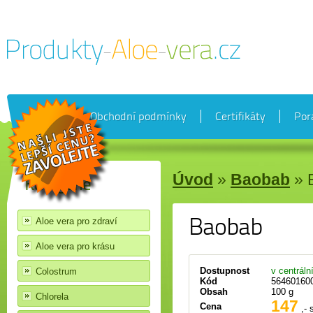
Akce
Obchodní podmínky
Certifikáty
Por
Úvod
»
Baobab
»
Kategorie
Baobab
Aloe vera pro zdraví
Aloe vera pro krásu
Dostupnost
v centrál
Colostrum
Kód
56460160
Obsah
100 g
Chlorela
147
Cena
,- 