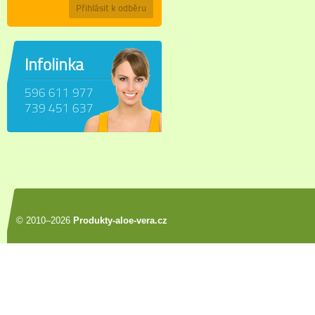
Přihlásit k odběru
Infolinka
596 611 977
739 451 637
© 2010–2026
Produkty-aloe-vera.cz