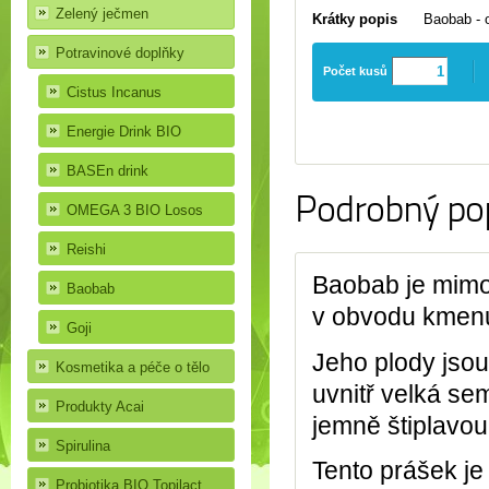
Zelený ječmen
Krátky popis
Baobab - 
Potravinové doplňky
Počet kusů
Cistus Incanus
Energie Drink BIO
BASEn drink
Podrobný po
OMEGA 3 BIO Losos
Reishi
Baobab je mimoř
Baobab
v obvodu kmenu
Goji
Jeho plody jsou
Kosmetika a péče o tělo
uvnitř velká s
Produkty Acai
jemně štiplavo
Spirulina
Tento prášek je
Probiotika BIO Topilact